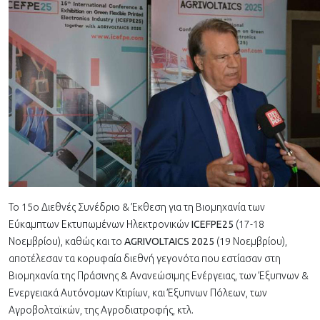
Το 15ο Διεθνές Συνέδριο & Έκθεση για τη Βιομηχανία των
Εύκαμπτων Εκτυπωμένων Ηλεκτρονικών
ICEFPE25
(17-18
Νοεμβρίου), καθώς και το
AGRIVOLTAICS 2025
(19 Νοεμβρίου),
αποτέλεσαν τα κορυφαία διεθνή γεγονότα που εστίασαν στη
Βιομηχανία της Πράσινης & Ανανεώσιμης Ενέργειας, των Έξυπνων &
Ενεργειακά Αυτόνομων Κτιρίων, και Έξυπνων Πόλεων, των
Αγροβολταϊκών, της Αγροδιατροφής, κτλ.