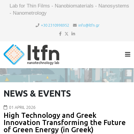
Lab for Thin Films - Nanobiomaterials - Nanosystems
- Nanometrology
+30 2310998952
info@ltfn.gr
NEWS & EVENTS
01 APRIL 2026
High Technology and Greek
Innovation Transforming the Future
of Green Energy (in Greek)