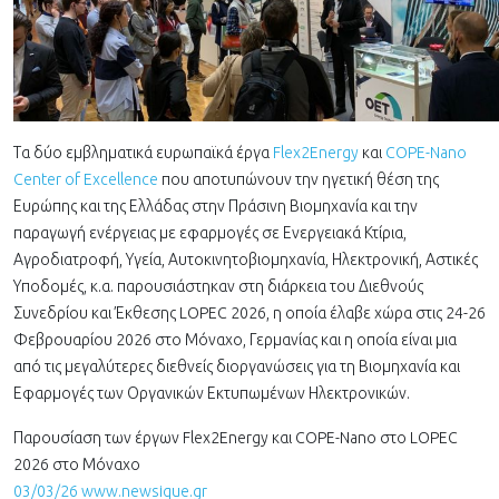
Τα δύο εμβληματικά ευρωπαϊκά έργα
Flex2Energy
και
COPE-Nano
Center of Excellence
που αποτυπώνουν την ηγετική θέση της
Ευρώπης και της Ελλάδας στην Πράσινη Βιομηχανία και την
παραγωγή ενέργειας με εφαρμογές σε Ενεργειακά Κτίρια,
Αγροδιατροφή, Υγεία, Αυτοκινητοβιομηχανία, Ηλεκτρονική, Αστικές
Υποδομές, κ.α. παρουσιάστηκαν στη διάρκεια του Διεθνούς
Συνεδρίου και Έκθεσης LOPEC 2026, η οποία έλαβε χώρα στις 24-26
Φεβρουαρίου 2026 στο Μόναχο, Γερμανίας και η οποία είναι μια
από τις μεγαλύτερες διεθνείς διοργανώσεις για τη Βιομηχανία και
Εφαρμογές των Οργανικών Εκτυπωμένων Ηλεκτρονικών.
Παρουσίαση των έργων Flex2Energy και COPE-Nano στο LOPEC
2026 στο Μόναχο
03/03/26 www.newsique.gr