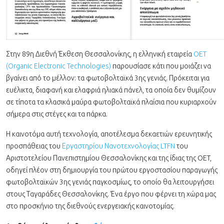
Στην 89η Διεθνή Έκθεση Θεσσαλονίκης, η ελληνική εταιρεία
OET
(Organic Electronic Technologies)
παρουσίασε κάτι που μοιάζει να
βγαίνει από το μέλλον: τα φωτοβολταϊκά 3ης γενιάς. Πρόκειται για
ευέλικτα, διαφανή και ελαφριά ηλιακά πάνελ, τα οποία δεν θυμίζουν
σε τίποτα τα κλασικά μαύρα φωτοβολταϊκά πλαίσια που κυριαρχούν
σήμερα στις στέγες και τα πάρκα.
Η καινοτόμα αυτή τεχνολογία, αποτέλεσμα δεκαετιών ερευνητικής
προσπάθειας του
Εργαστηρίου Νανοτεχνολογίας LTFN
του
Αριστοτελείου Πανεπιστημίου Θεσσαλονίκης και της ίδιας της OET,
οδηγεί πλέον στη δημιουργία του πρώτου εργοστασίου παραγωγής
φωτοβολταϊκών 3ης γενιάς παγκοσμίως, το οποίο θα λειτουργήσει
στους Ταγαράδες Θεσσαλονίκης. Ένα έργο που φέρνει τη χώρα μας
στο προσκήνιο της διεθνούς ενεργειακής καινοτομίας.